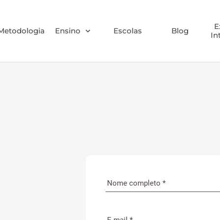
E
Metodologia
Ensino
Escolas
Blog
In
Educação Infantil
Ensino Fundamental
Ensino Médio