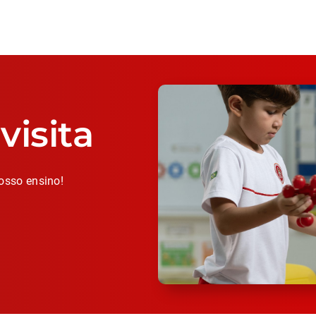
isita
osso ensino!